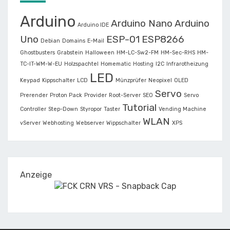
Arduino
Arduino Nano
Arduino
Arduino IDE
Uno
ESP-01
ESP8266
Debian
Domains
E-Mail
Ghostbusters
Grabstein
Halloween
HM-LC-Sw2-FM
HM-Sec-RHS
HM-
TC-IT-WM-W-EU
Holzspachtel
Homematic
Hosting
I2C
Infrarotheizung
LED
Keypad
Kippschalter
LCD
Münzprüfer
Neopixel
OLED
Servo
Prerender
Proton Pack
Provider
Root-Server
SEO
Servo
Tutorial
Controller
Step-Down
Styropor
Taster
Vending Machine
WLAN
vServer
Webhosting
Webserver
Wippschalter
XPS
Anzeige