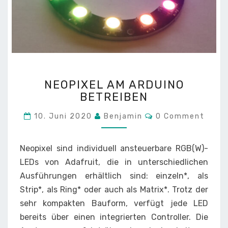
NEOPIXEL
NEOPIXEL AM ARDUINO
AM
BETREIBEN
ARDUINO
BETREIBEN
Comments
10. Juni 2020
Benjamin
0 Comment
Neopixel sind individuell ansteuerbare RGB(W)-
LEDs von Adafruit, die in unterschiedlichen
Ausführungen erhältlich sind: einzeln*, als
Strip*, als Ring* oder auch als Matrix*. Trotz der
sehr kompakten Bauform, verfügt jede LED
bereits über einen integrierten Controller. Die