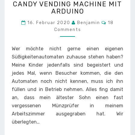
ANDY VENDING MACHINE MIT A
ANDY V
RDUINO
ENDING M
ACHINE M
Comments
16. Februar 2020
Benjamin
18
IT A
Comments
RDUINO
Wer möchte nicht gerne einen eigenen
Süßigkeitenautomaten zuhause stehen haben?
Meine Kinder jedenfalls sind begeistert und
jedes Mal, wenn Besucher kommen, die den
Automaten noch nicht kennen, muss ich ihn
füllen und in Betrieb nehmen. Alles fing damit
an, dass mein ältester Sohn einen fast
vergessenen Münzprüfer in meinem
Arbeitszimmer ausgegraben hat. Wir
überlegten…