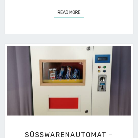
READ MORE
READ MORE
SÜSSWARENAUTOMAT –
SÜSSWARENAUTOMAT – C
C