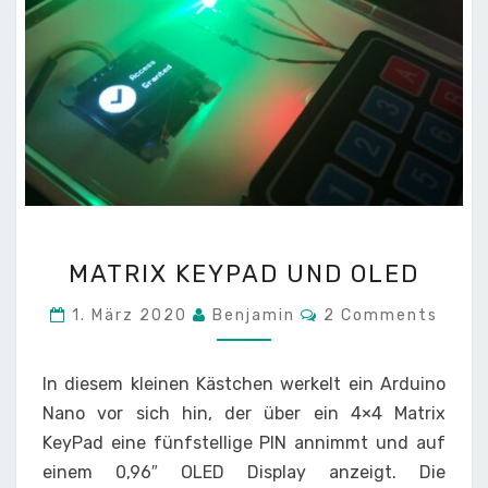
MATRIX
MATRIX KEYPAD UND OLED
KEYPAD
UND
Comments
1. März 2020
Benjamin
2 Comments
OLED
In diesem kleinen Kästchen werkelt ein Arduino
Nano vor sich hin, der über ein 4×4 Matrix
KeyPad eine fünfstellige PIN annimmt und auf
einem 0,96″ OLED Display anzeigt. Die