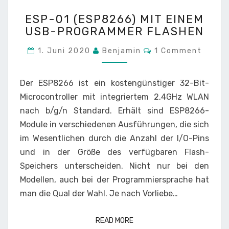
ESP-
ESP-01 (ESP8266) MIT EINEM
01
USB-PROGRAMMER FLASHEN
(ESP8266)
MIT
Comments
1. Juni 2020
Benjamin
1 Comment
EINEM
USB-
PROGRAMMER
Der ESP8266 ist ein kostengünstiger 32-Bit-
FLASHEN
Microcontroller mit integriertem 2,4GHz WLAN
nach b/g/n Standard. Erhält sind ESP8266-
Module in verschiedenen Ausführungen, die sich
im Wesentlichen durch die Anzahl der I/O-Pins
und in der Größe des verfügbaren Flash-
Speichers unterscheiden. Nicht nur bei den
Modellen, auch bei der Programmiersprache hat
man die Qual der Wahl. Je nach Vorliebe…
READ MORE
READ MORE