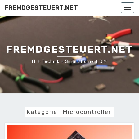
Skip
FREMDGESTEUERT.NET
Togg
to
navi
content
FREMDGESTEUERT.NET
IT + Technik + Smart Home + DIY
Kategorie:
Microcontroller