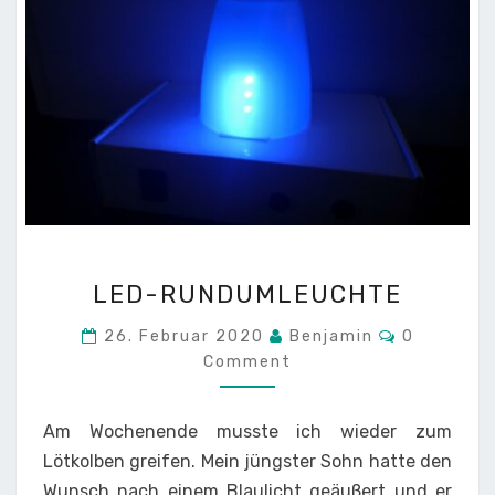
LED-
LED-RUNDUMLEUCHTE
RUNDUMLEUCHTE
Comment
26. Februar 2020
Benjamin
0
Comment
Am Wochenende musste ich wieder zum
Lötkolben greifen. Mein jüngster Sohn hatte den
Wunsch nach einem Blaulicht geäußert und er