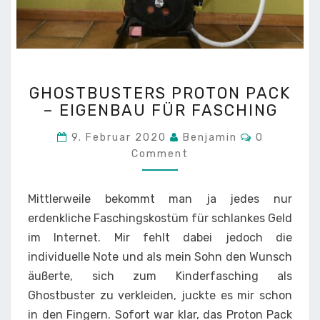
GHOSTBUSTERS
GHOSTBUSTERS PROTON PACK
PROTON
– EIGENBAU FÜR FASCHING
PACK
–
Comments
9. Februar 2020
Benjamin
0
EIGENBAU
Comment
FÜR
FASCHING
Mittlerweile bekommt man ja jedes nur
erdenkliche Faschingskostüm für schlankes Geld
im Internet. Mir fehlt dabei jedoch die
individuelle Note und als mein Sohn den Wunsch
äußerte, sich zum Kinderfasching als
Ghostbuster zu verkleiden, juckte es mir schon
in den Fingern. Sofort war klar, das Proton Pack