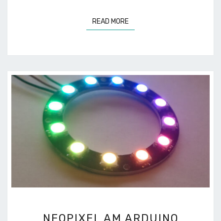
READ MORE
READ MORE
NEOPIXEL
NEOPIXEL AM ARDUINO
AM