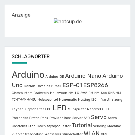
Anzeige
SCHLAGWÖRTER
Arduino
Arduino Nano
Arduino
Arduino IDE
Uno
ESP-01
ESP8266
Debian
Domains
E-Mail
Ghostbusters
Grabstein
Halloween
HM-LC-Sw2-FM
HM-Sec-RHS
HM-
TC-IT-WM-W-EU
Holzspachtel
Homematic
Hosting
I2C
Infrarotheizung
LED
Keypad
Kippschalter
LCD
Münzprüfer
Neopixel
OLED
Servo
Prerender
Proton Pack
Provider
Root-Server
SEO
Servo
Tutorial
Controller
Step-Down
Styropor
Taster
Vending Machine
WLAN
vServer
Webhosting
Webserver
Wippschalter
XPS