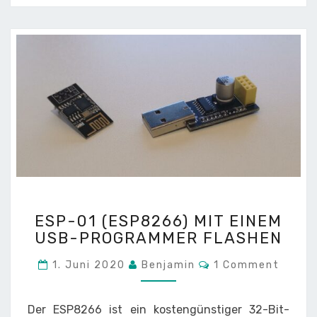
ESP-
ESP-01 (ESP8266) MIT EINEM
01
USB-PROGRAMMER FLASHEN
(ESP8266)
MIT
Comments
1. Juni 2020
Benjamin
1 Comment
EINEM
USB-
PROGRAMMER
Der ESP8266 ist ein kostengünstiger 32-Bit-
FLASHEN