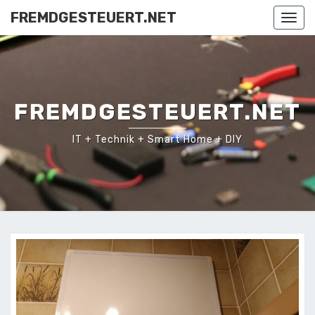
Skip
FREMDGESTEUERT.NET
Togg
to
navi
content
FREMDGESTEUERT.NET
IT + Technik + Smart Home + DIY