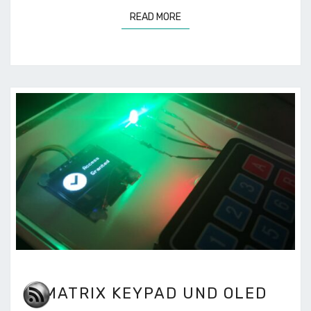
READ MORE
READ MORE
MATRIX
MATRIX KEYPAD UND OLED
KEYPAD
UND