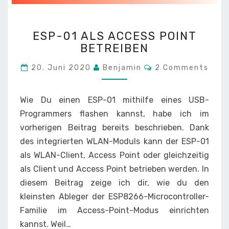
ESP-
ESP-01 ALS ACCESS POINT
01
BETREIBEN
ALS
ACCESS
Comments
20. Juni 2020
Benjamin
2 Comments
POINT
BETREIBEN
Wie Du einen ESP-01 mithilfe eines USB-
Programmers flashen kannst, habe ich im
vorherigen Beitrag bereits beschrieben. Dank
des integrierten WLAN-Moduls kann der ESP-01
als WLAN-Client, Access Point oder gleichzeitig
als Client und Access Point betrieben werden. In
diesem Beitrag zeige ich dir, wie du den
kleinsten Ableger der ESP8266-Microcontroller-
Familie im Access-Point-Modus einrichten
kannst. Weil…