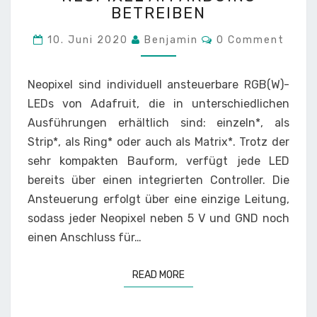
BETREIBEN
ARDUINO
BETREIBEN
Comments
10. Juni 2020
Benjamin
0 Comment
Neopixel sind individuell ansteuerbare RGB(W)-
LEDs von Adafruit, die in unterschiedlichen
Ausführungen erhältlich sind: einzeln*, als
Strip*, als Ring* oder auch als Matrix*. Trotz der
sehr kompakten Bauform, verfügt jede LED
bereits über einen integrierten Controller. Die
Ansteuerung erfolgt über eine einzige Leitung,
sodass jeder Neopixel neben 5 V und GND noch
einen Anschluss für…
READ MORE
READ MORE