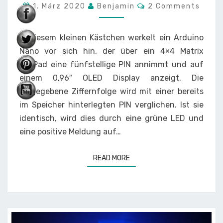
Comments
1. März 2020
Benjamin
2 Comments
OLED
In diesem kleinen Kästchen werkelt ein Arduino
Nano vor sich hin, der über ein 4×4 Matrix
KeyPad eine fünfstellige PIN annimmt und auf
einem 0,96″ OLED Display anzeigt. Die
eingegebene Ziffernfolge wird mit einer bereits
im Speicher hinterlegten PIN verglichen. Ist sie
identisch, wird dies durch eine grüne LED und
eine positive Meldung auf…
READ MORE
READ MORE