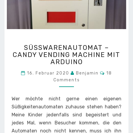
SÜSSWARENAUTOMAT –
SÜSSWARENAUTOMAT – C
C
ANDY VENDING MACHINE MIT A
ANDY V
RDUINO
ENDING M
ACHINE M
Comments
16. Februar 2020
Benjamin
18
IT A
Comments
RDUINO
Wer möchte nicht gerne einen eigenen
Süßigkeitenautomaten zuhause stehen haben?
Meine Kinder jedenfalls sind begeistert und
jedes Mal, wenn Besucher kommen, die den
Automaten noch nicht kennen, muss ich ihn