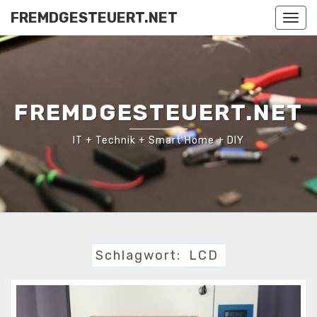
Skip
FREMDGESTEUERT.NET
Togg
to
navi
content
FREMDGESTEUERT.NET
IT + Technik + Smart Home + DIY
Schlagwort:
LCD