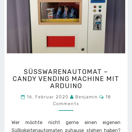
SÜSSWARENAUTOMAT –
SÜSSWARENAUTOMAT – C
C
ANDY VENDING MACHINE MIT A
ANDY V
RDUINO
ENDING M
ACHINE M
Comments
16. Februar 2020
Benjamin
18
IT A
Comments
RDUINO
Wer möchte nicht gerne einen eigenen
Süßigkeitenautomaten zuhause stehen haben?