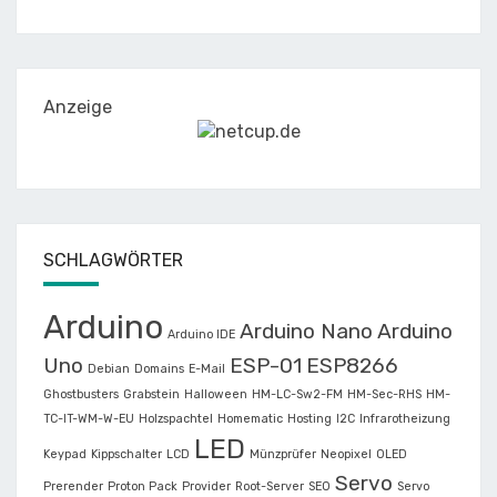
Anzeige
SCHLAGWÖRTER
Arduino
Arduino Nano
Arduino
Arduino IDE
Uno
ESP-01
ESP8266
Debian
Domains
E-Mail
Ghostbusters
Grabstein
Halloween
HM-LC-Sw2-FM
HM-Sec-RHS
HM-
TC-IT-WM-W-EU
Holzspachtel
Homematic
Hosting
I2C
Infrarotheizung
LED
Keypad
Kippschalter
LCD
Münzprüfer
Neopixel
OLED
Servo
Prerender
Proton Pack
Provider
Root-Server
SEO
Servo